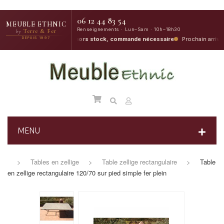
06 12 44 83 54
MEUBLE ETHNIC
Renseignements · Lun–Sam · 10h–18h30
Terre & Fer
by
Début-Août
age
DEPUIS 1997
·
Pour le hors stock, commande nécessaire
Prochain arrivage
MENU
>
Tables en zellige
>
Table zellige rectangulaire
>
Table
en zellige rectangulaire 120/70 sur pied simple fer plein