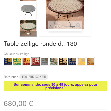
Agrandir l'image
Table zellige ronde d.: 130
Couleur du zellige
Référence
T001/RD130KER
Sur commande, sous 30 à 45 jours, appelez pour
précisions !
680,00 €