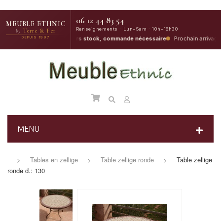
06 12 44 83 54
MEUBLE ETHNIC
Renseignements · Lun–Sam · 10h–18h30
Terre & Fer
by
Début-Août
e
DEPUIS 1997
·
Pour le hors stock, commande nécessaire
Prochain arrivage
MENU
>
Tables en zellige
>
Table zellige ronde
>
Table zellige
ronde d.: 130